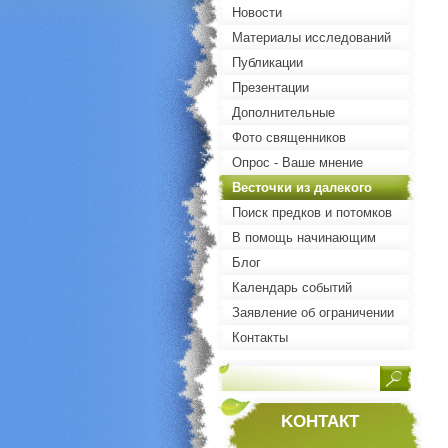
Новости
Материалы исследований
Публикации
Презентации
Дополнительные
материалы
Фото священников
Опрос - Ваше мнение
Весточки из далекого
прошлого
Поиск предков и потомков
священнослужителей.
В помощь начинающим
Блог
Календарь событий
Заявление об ограничении
ответственности
Контакты
KOНТАКТ