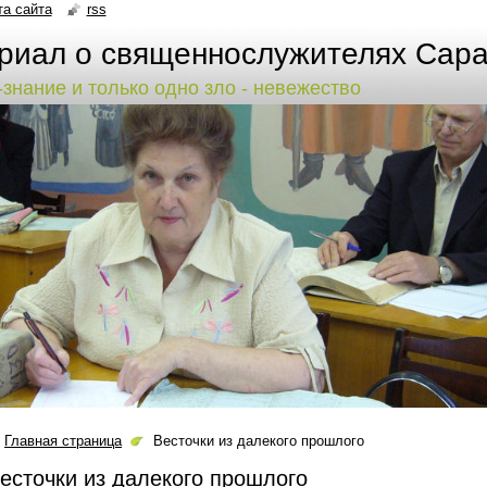
та сайта
rss
риал о священнослужителях Сара
-знание и только одно зло - невежество
Главная страница
Весточки из далекого прошлого
есточки из далекого прошлого