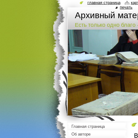
главная страница
кар
печать
Архивный мате
епархии
Есть только одно благо 
Главная страница
Об авторе
В