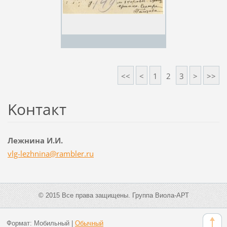
<<
<
1
2
3
>
>>
Koнтакт
Лежнина И.И.
vlg-lezh
nina@ram
bler.ru
© 2015 Все права защищены. Группа Виола-АРТ
Формат:
Мобильный
|
Обычный