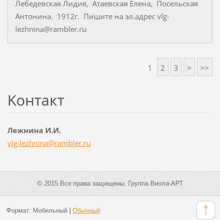
Лебедевская Лидия, Атаевская Елена, Посельская
Антонина. 1912г. Пишите на эл.адрес vlg-
lezhnina@rambler.ru
1
2
3
>
>>
Koнтакт
Лежнина И.И.
vlg-lezh
nina@ram
bler.ru
© 2015 Все права защищены. Группа Виола-АРТ
Формат:
Мобильный
|
Обычный