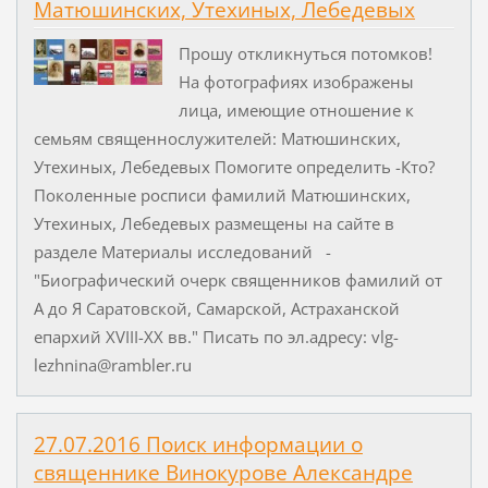
Матюшинских, Утехиных, Лебедевых
Прошу откликнуться потомков!
На фотографиях изображены
лица, имеющие отношение к
семьям священнослужителей: Матюшинских,
Утехиных, Лебедевых Помогите определить -Кто?
Поколенные росписи фамилий Матюшинских,
Утехиных, Лебедевых размещены на сайте в
разделе Материалы исследований -
"Биографический очерк священников фамилий от
А до Я Саратовской, Самарской, Астраханской
епархий ХVIII-ХХ вв." Писать по эл.адресу: vlg-
lezhnina@rambler.ru
27.07.2016 Поиск информации о
священнике Винокурове Александре