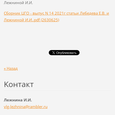
Лежниной И.И.
Сборник ЦГО - выпус N 14 2021г статьи Лебедева Е.В. и
Лежниной И.И..pdf (2630625)
« Назад
Koнтакт
Лежнина И.И.
vlg-lezh
nina@ram
bler.ru