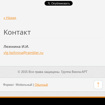
« Назад
Koнтакт
Лежнина И.И.
vlg-lezh
nina@ram
bler.ru
© 2015 Все права защищены. Группа Виола-АРТ
Формат:
Мобильный
|
Обычный