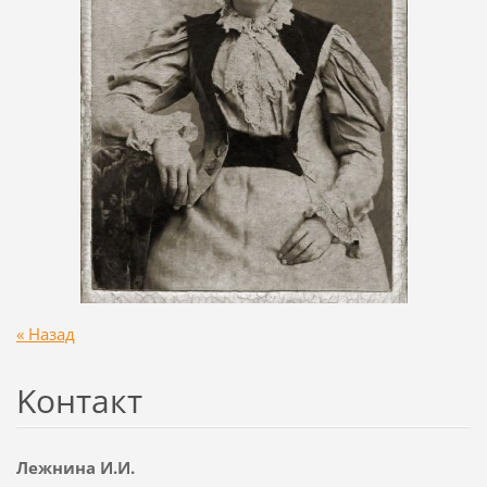
« Назад
Koнтакт
Лежнина И.И.