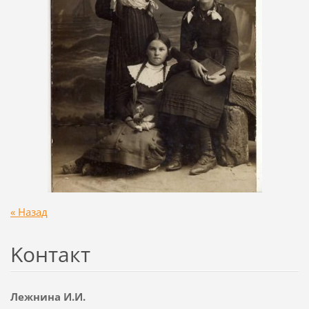
« Назад
Koнтакт
Лежнина И.И.